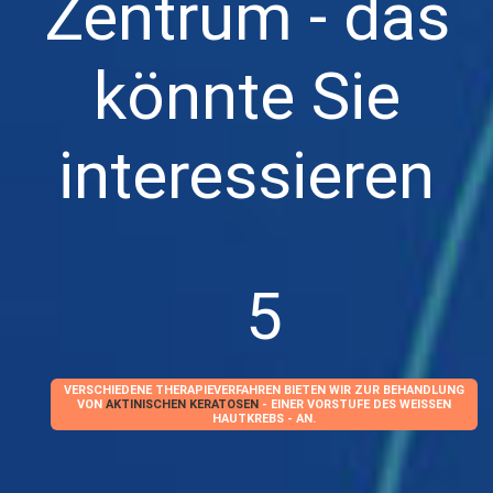
Zentrum - das
könnte Sie
interessieren
5
VERSCHIEDENE THERAPIEVERFAHREN BIETEN WIR ZUR BEHANDLUNG
VON
AKTINISCHEN KERATOSEN
- EINER VORSTUFE DES WEISSEN H
AUTKREBS - AN.