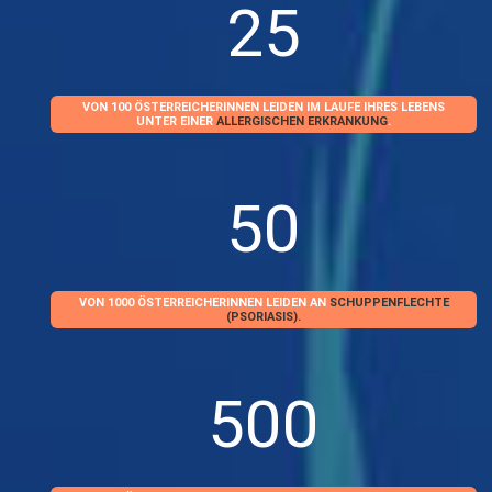
25
VON 100 ÖSTERREICHERINNEN LEIDEN IM LAUFE IHRES LEBENS
UNTER EINER
ALLERGISCHEN ERKRANKUNG
.
50
VON 1000 ÖSTERREICHERINNEN LEIDEN AN
SCHUPPENFLECHTE
(PSORIASIS).
500