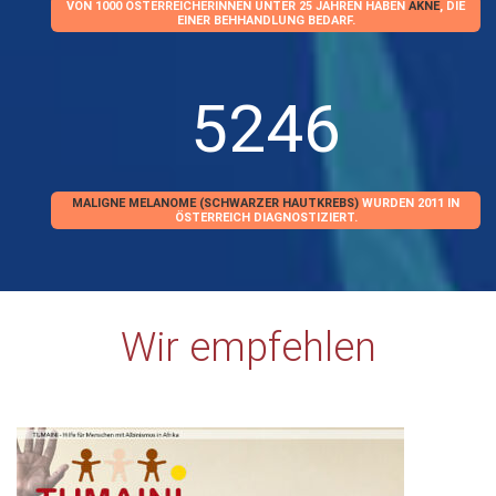
VON 1000 ÖSTERREICHERINNEN UNTER 25 JAHREN HABEN
AKNE
, DIE
EINER BEHHANDLUNG BEDARF.
5246
MALIGNE MELANOME (SCHWARZER HAUTKREBS)
WURDEN 2011 IN
ÖSTERREICH DIAGNOSTIZIERT.
Wir empfehlen