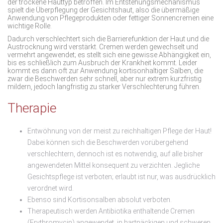
der trockene Hauttyp betroffen. Im Entstehungsmechanismus
spielt die Überpflegung der Gesichtshaut, also die übermäßige
Anwendung von Pflegeprodukten oder fettiger Sonnencremen eine
wichtige Rolle.
Dadurch verschlechtert sich die Barrierefunktion der Haut und die
Austrocknung wird verstärkt. Cremen werden gewechselt und
vermehrt angewendet; es stellt sich eine gewisse Abhängigkeit ein,
bis es schließlich zum Ausbruch der Krankheit kommt. Leider
kommt es dann oft zur Anwendung kortisonhaltiger Salben, die
zwar die Beschwerden sehr schnell, aber nur extrem kurzfristig
mildern, jedoch langfristig zu starker Verschlechterung führen.
Therapie
Entwöhnung von der meist zu reichhaltigen Pflege der Haut!
Dabei können sich die Beschwerden vorübergehend
verschlechtern, dennoch ist es notwendig, auf alle bisher
angewendeten Mittel konsequent zu verzichten. Jegliche
Gesichtspflege ist verboten; erlaubt ist nur, was ausdrücklich
verordnet wird.
Ebenso sind Kortisonsalben absolut verboten.
Therapeutisch werden Antibiotika enthaltende Cremen
(Erythromycin) angewendet, in hartnäckigen und schweren